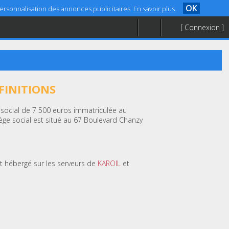
OK
 personnalisation des annonces publicitaires.
En savoir plus.
[ Connexion ]
FINITIONS
l social de 7 500 euros immatriculée au
ge social est situé au 67 Boulevard Chanzy
st hébergé sur les serveurs de
KAROIL
et