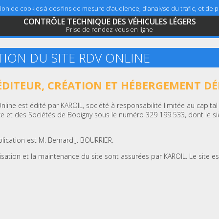
sation de cookies à des fins de mesure d'audience, d'analyse du trafic, et de
CONTRÔLE TECHNIQUE DES VÉHICULES LÉGERS
Prise de rendez-vous en ligne
TION DU SITE RDV ONLINE
 ÉDITEUR, CRÉATION ET HÉBERGEMENT DÉ
Online est édité par KAROIL, société à responsabilité limitée au capita
 et des Sociétés de Bobigny sous le numéro 329 199 533, dont le siè
blication est M. Bernard J. BOURRIER.
lisation et la maintenance du site sont assurées par KAROIL. Le site e