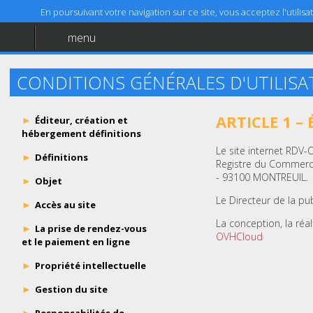
En poursuivant votre navigation sur ce site, vous acceptez l'utili
menu
Accueil
Aide
CONDITIONS GÉNÉRALES D'UTILISA
Mentions légales
ARTICLE 1 –
Éditeur, création et
hébergement définitions
Le site internet RDV-
Définitions
Registre du Commerce
- 93100 MONTREUIL.
Objet
Le Directeur de la pu
Accès au site
La conception, la réa
La prise de rendez-vous
OVHCloud
et le paiement en ligne
Propriété intellectuelle
Gestion du site