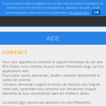
En poursuivant votre navigation sur ce site, vous acceptez l'utilisation de
cookies à des fins de mesure d'audience, d'analyse du trafic, et de
OK
personnalisation des annonces publicitaires.
En savoir plus.
Accueil
Aide
Mentions légales
AIDE
CONTACT
Vous vous apprêtez à contacter le support technique du site web
RDV-Online, nous sommes là pour traiter d’éventuels bugs sur nos
applications web.
Pour toutes autres demandes, veuillez contacter directement le
centre de contrôle.
Certaines demandes exigent un temps de réponse plus long de
notre part, cependant nous prenons soin d’examiner chaque
demande et vous recontactons dans les meilleurs délais.
La section
FAQ
, répond aux questions les plus fréquentes,